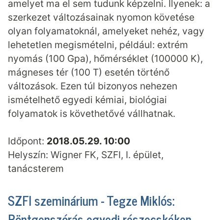
amelyet ma el sem tudunk képzelni. Ilyenek: a
szerkezet változásainak nyomon követése
olyan folyamatoknál, amelyeket nehéz, vagy
lehetetlen megismételni, például: extrém
nyomás (100 Gpa), hőmérséklet (100000 K),
mágneses tér (100 T) esetén történő
változások. Ezen túl bizonyos nehezen
ismételhető egyedi kémiai, biológiai
folyamatok is követhetővé vállhatnak.
Időpont:
2018.05.29. 10:00
Helyszín: Wigner FK, SZFI, I. épület,
tanácsterem
SZFI szeminárium - Tegze Miklós:
Röntgenszórás egyedi részecskéken