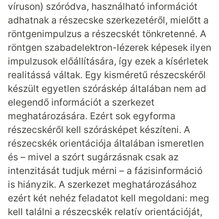
víruson) szóródva, használható információt
adhatnak a részecske szerkezetéről, mielőtt a
röntgenimpulzus a részecskét tönkretenné. A
röntgen szabadelektron-lézerek képesek ilyen
impulzusok előállítására, így ezek a kísérletek
realitássá váltak. Egy kisméretű részecskéről
készült egyetlen szóráskép általában nem ad
elegendő információt a szerkezet
meghatározására. Ezért sok egyforma
részecskéről kell szórásképet készíteni. A
részecskék orientációja általában ismeretlen
és – mivel a szórt sugárzásnak csak az
intenzitását tudjuk mérni – a fázisinformáció
is hiányzik. A szerkezet meghatározásához
ezért két nehéz feladatot kell megoldani: meg
kell találni a részecskék relatív orientációját,