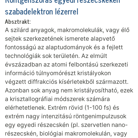
szabadelektron lézerrel
Absztrakt:
A szilárd anyagok, makromolekulák, vagy élő
sejtek szerkezetének ismerete alapvető
fontosságú az alaptudományok és a fejlett
technológiák sok területén. Az elmúlt
évszázadban az atomi felbontású szerkezeti
információ túlnyomórészt kristályokon
végzett diffrakciós kísérletekből származott.
Azonban sok anyag nem kristályosítható, ezek
a krisztallográfiai módszerek számára
elérhetetlenek. Extrém rövid (1-100 fs) és
extrém nagy intenzitású röntgenimpulzusok
egy egyedi részecskén (pl. szervetlen nano-
részecskén, biológiai makromolekulán, vagy